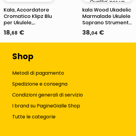
Kala, Accordatore
kala Wood Ukadelic
Cromatico Klipz Blu
Marmalade Ukulele
per Ukulele,
Soprano Strumento
Chitarra, Basso e
Musicale con
18
,
€
38
,
€
68
04
Violino
Design Colorato e
Materiali di Qualita'
per un Suono Unico
Shop
Metodi di pagamento
Spedizione e consegna
Condizioni generali di servizio
I brand su PagineGialle Shop
Tutte le categorie