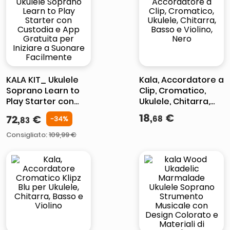
elenco
lucidatrice pavimenti
italia independent occhiali sole 0703 thin rotondo sun
pattumiera raccolta differenziata
KALA KIT_ Ukulele
Kala, Accordatore a
Soprano Learn to
Clip, Cromatico,
Play Starter con
Ukulele, Chitarra,
Custodia e App
Basso e Violino,
18
,
€
72
,
€
68
-
34
%
83
Gratuita per
Nero
Iniziare a Suonare
Consigliato
:
109,99 €
Facilmente