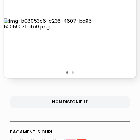
italia independent occhiali sole 0703 thin rotondo sun
lucidatrice pavimenti
pattumiera raccolta differenziata
asciuga capelli spazzola
1
2
NON DISPONIBILE
PAGAMENTI SICURI