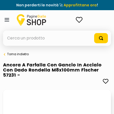
Non perderti le novità 🚀
Approfittane ora
!
ACCEDI
Cerca un prodotto
Torna indietro
elenchi telefonici
Ancora A Farfalla Con Gancio In Acciaio
Con Dado Rondella M8x100mm Fischer
orologio parete
57231 -
meme
porta tv
elenco
ombrelloni