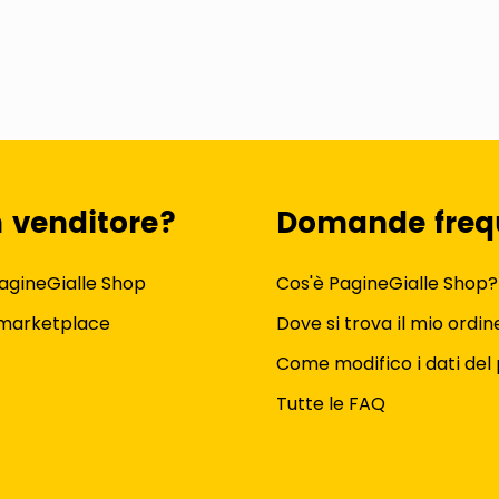
n venditore?
Domande freq
agineGialle Shop
Cos'è PagineGialle Shop?
 marketplace
Dove si trova il mio ordin
Come modifico i dati del 
Tutte le FAQ