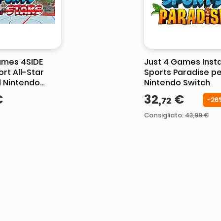
ames 4SIDE
Just 4 Games Inst
ort All-Star
Sports Paradise pe
 Nintendo
Nintendo Switch
€
32
,
€
72
-
26
Consigliato
:
43,99 €