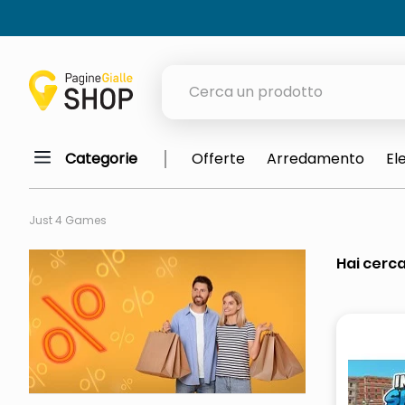
Cerca un prodotto
Categorie
Offerte
Arredamento
El
elenchi telefonici
meme
Just 4 Games
porta tv
Hai cerca
elenco
ombrelloni
lucidatrice pavimenti
italia independent occhiali sol
pattumiera raccolta differenzia