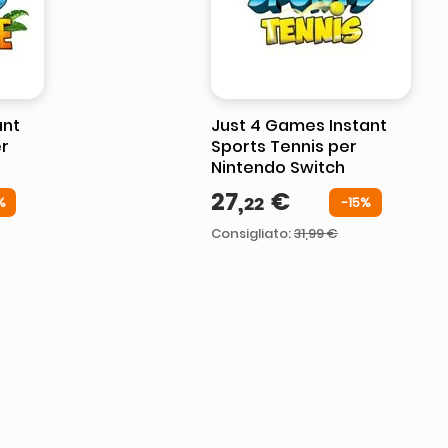
ant
Just 4 Games Instant
r
Sports Tennis per
Nintendo Switch
27
,
€
22
%
-
15
%
Consigliato
:
31,99 €