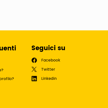
Seguici su
uenti
e?
profilo?