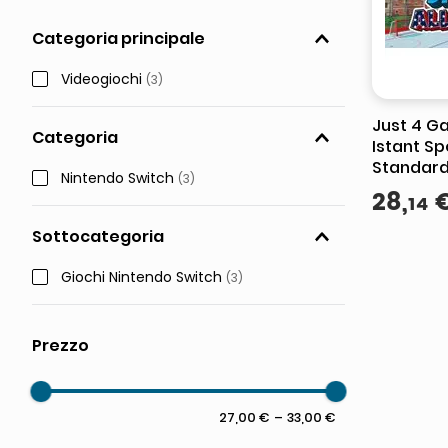
elenco telefonico
Categoria principale
asciuga capelli spazzola
Videogiochi
(
3
)
Just 4 G
Categoria
Istant Sp
Standard
Nintendo Switch
(
3
)
Switch
28
,
14
Sottocategoria
Giochi Nintendo Switch
(
3
)
27,00 €
–
33,00 €