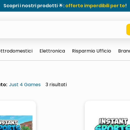
Scopri i nostri prodotti 🌟:
offerte imperdibili per te
!
ettrodomestici
Elettronica
Risparmio Ufficio
Bran
to:
Just 4 Games
3
e 0703 thin rotondo sun
ta