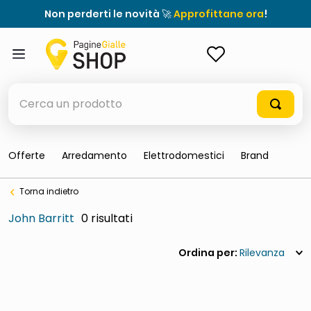
Non perderti le novità 🚀
Approfittane ora
!
ACCEDI
Cerca un prodotto
Offerte
Arredamento
Elettrodomestici
Brand
elenchi telefonici
Torna indietro
meme
John Barritt
0
porta tv
elenco
Rilevanza
ombrelloni
italia independent occhiali sole 0703 thin rotondo sun