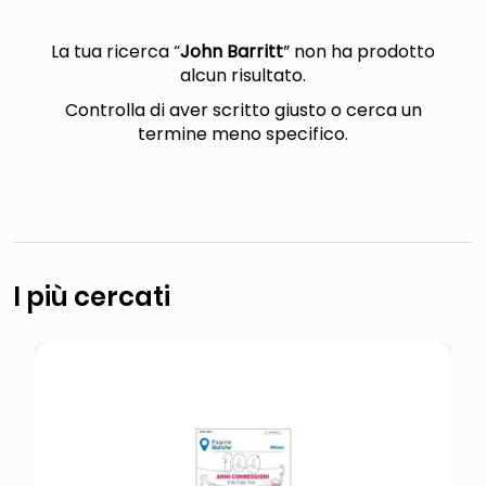
lucidatrice pavimenti
elenco telefonico
La tua ricerca “
John Barritt
” non ha prodotto
alcun risultato.
pattumiera raccolta differenziata
Controlla di aver scritto giusto o cerca un
asciuga capelli spazzola
termine meno specifico.
I più cercati