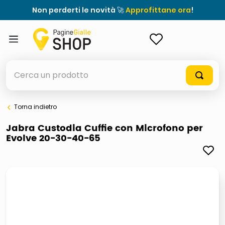
Non perderti le novità 🚀
Approfittane ora
!
ACCEDI
Cerca un prodotto
Torna indietro
elenchi telefonici
Jabra Custodia Cuffie con Microfono per
Evolve 20-30-40-65
orologio parete
meme
porta tv
elenco
ombrelloni