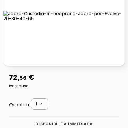
lucidatrice pavimenti
italia independent occhiali sole 0703 thin rotondo sun
pattumiera raccolta differenziata
elenco telefonico
72
,
€
56
Iva inclusa
1
Quantità
DISPONIBILITÀ IMMEDIATA