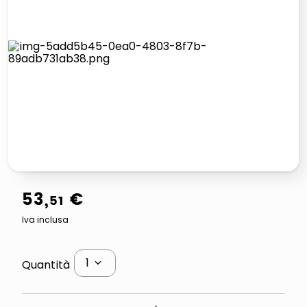
lucidatrice pavimenti
pattumiera raccolta differenziata
elenco telefonico
faro solare
53
,
€
51
Iva inclusa
1
Quantità