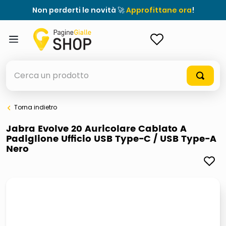
Non perderti le novità 🚀
Approfittane ora
!
ACCEDI
Cerca un prodotto
Torna indietro
elenchi telefonici
Jabra Evolve 20 Auricolare Cablato A
Padiglione Ufficio USB Type-C / USB Type-A
meme
Nero
porta tv
elenco
ombrelloni
italia independent occhiali sole 0703 thin rotondo sun