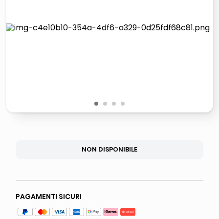
lucidatrice pavimenti
italia independent occhiali sole 0703 thin rotondo sun
pattumiera raccolta differenziata
elenco telefonico
1
2
3
4
NON DISPONIBILE
PAGAMENTI SICURI