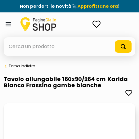
Non perderti le novità 🚀
Approfittane ora
!
ACCEDI
Cerca un prodotto
Torna indietro
elenchi telefonici
Tavolo allungabile 160x90/264 cm Karida
Bianco Frassino gambe bianche
orologio parete
meme
porta tv
elenco
ombrelloni