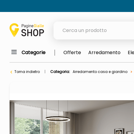
Cerca un prodotto
Categorie
Offerte
Arredamento
El
elenchi telefonici
orologio parete
Torna indietro
Categoria:
Arredamento casa e giardino
meme
porta tv
elenco
ombrelloni
lucidatrice pavimenti
italia independent occhiali sol