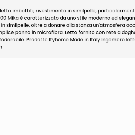
tto imbottiti, rivestimento in similpelle, particolarment
x200 Mika è caratterizzato da uno stile moderno ed elegan
e in similpelle, oltre a donare alla stanza un'atmosfera ac
un semplice panno in microfibra. Letto fornito con rete a 
oderabile. Prodotto Ityhome Made in Italy Ingombro letto: 
m