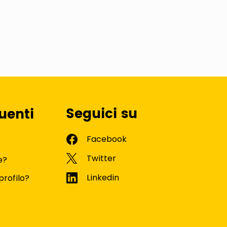
Seguici su
uenti
e?
profilo?