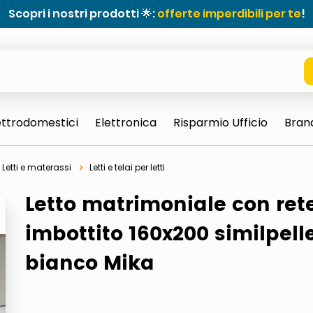
Scopri i nostri prodotti 🌟:
offerte imperdibili per te
!
ettrodomestici
Elettronica
Risparmio Ufficio
Bran
Letti e materassi
Letti e telai per letti
Letto matrimoniale con ret
imbottito 160x200 similpell
bianco Mika
e 0703 thin rotondo sun