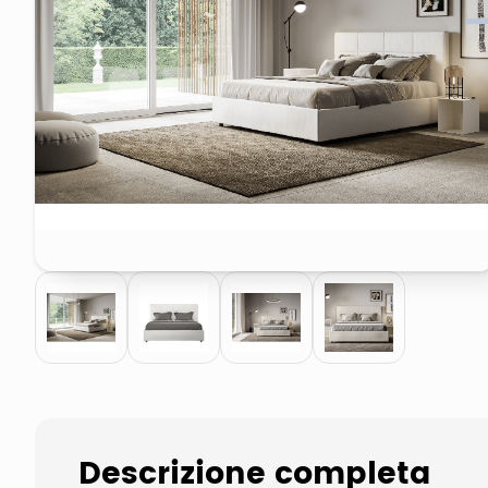
pattumiera raccolta differenzia
elenco telefonico
Descrizione completa