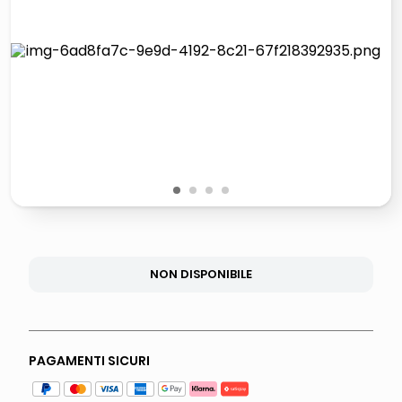
italia independent occhiali sole 0703 thin rotondo sun
pattumiera raccolta differenziata
airpods
asciuga capelli spazzola
1
2
3
4
NON DISPONIBILE
PAGAMENTI SICURI