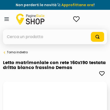
Non perderti le novità 🚀
Approfittane ora
!
ACCEDI
Cerca un prodotto
Torna indietro
elenchi telefonici
Letto matrimoniale con rete 160x190 testata
dritta bianco frassino Demas
meme
elenco
ombrelloni
lucidatrice pavimenti
astuccio oxford