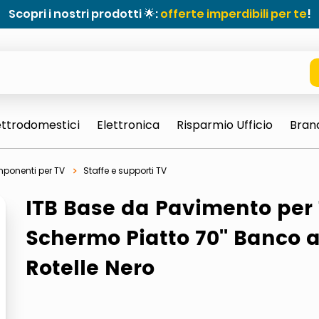
Scopri i nostri prodotti 🌟:
offerte imperdibili per te
!
ettrodomestici
Elettronica
Risparmio Ufficio
Bran
mponenti per TV
Staffe e supporti TV
ITB Base da Pavimento per 
Schermo Piatto 70'' Banco 
Rotelle Nero
e 0703 thin rotondo sun