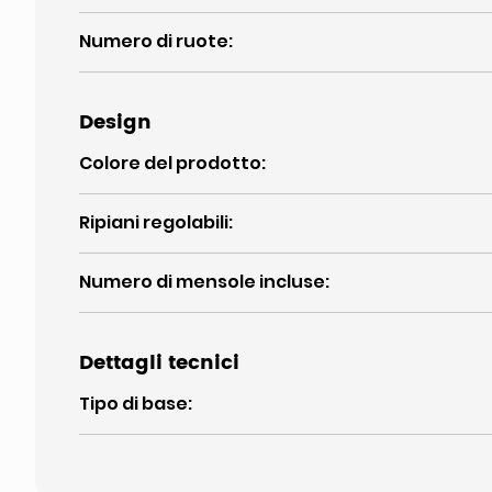
Numero di ruote
:
Design
Colore del prodotto
:
Ripiani regolabili
:
Numero di mensole incluse
:
Dettagli tecnici
Tipo di base
: