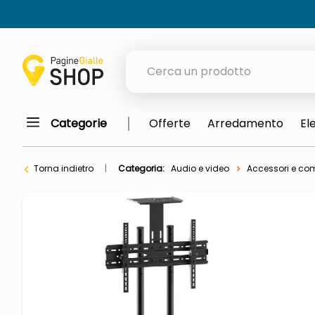
Cerca un prodotto
Categorie
Offerte
Arredamento
El
elenchi telefonici
meme
Torna indietro
Categoria:
Audio e video
Accessori e co
porta tv
elenco
ombrelloni
italia independent occhiali sol
lucidatrice pavimenti
elenco telefonico