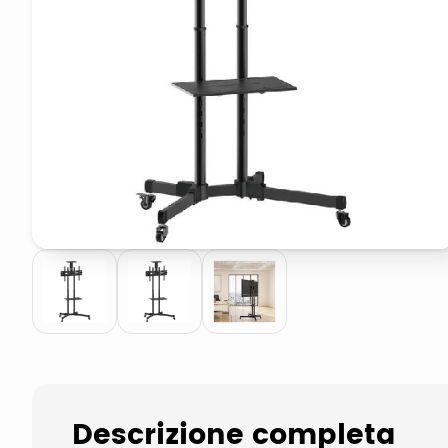
pattumiera raccolta differenzia
asciuga capelli spazzola
Descrizione completa