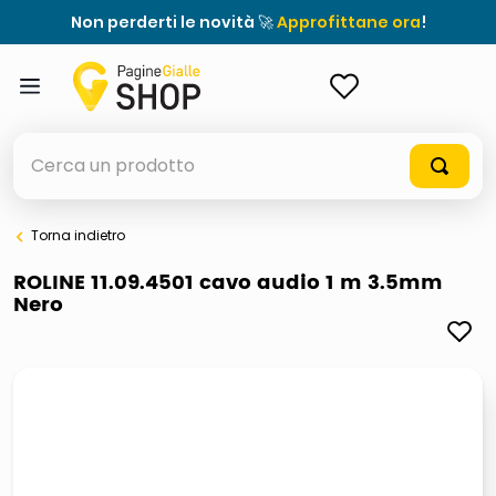
Non perderti le novità 🚀
Approfittane ora
!
ACCEDI
Cerca un prodotto
Torna indietro
elenchi telefonici
ROLINE 11.09.4501 cavo audio 1 m 3.5mm
Nero
orologio parete
meme
porta tv
elenco
ombrelloni