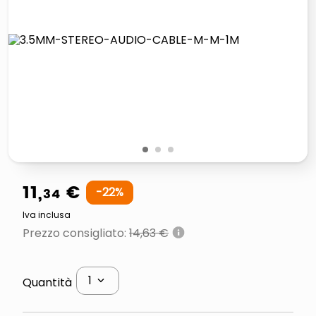
italia independent occhiali sole 0703 thin rotondo sun
lucidatrice pavimenti
pattumiera raccolta differenziata
asciuga capelli spazzola
1
2
3
11
,
€
34
-
22
%
Iva inclusa
Prezzo consigliato
:
14,63 €
1
Quantità