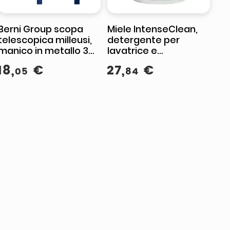
Berni Group scopa
Miele IntenseClean,
telescopica milleusi,
detergente per
manico in metallo 3
lavatrice e
m, corpo
lavastoviglie, rimuove
18
,
€
27
,
€
05
84
termoplastica, setole
grasso batteri e
polipropilene, snodo
odori, 200 g
incluso