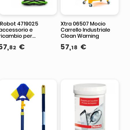
IRobot 4719025
Xtra 06507 Mocio
accessorio e
Carrello Industriale
ricambio per
Clean Warning
aspirapolvere Robot
57
,
€
57
,
€
82
18
aspirapolvere Kit di
ricarica