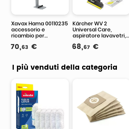
Xavax Hama 00110235
Kärcher WV 2
accessorio e
Universal Care,
ricambio per
aspiratore lavavetri,
aspirapolvere
batteria ai ioni di litio,
70
,
€
68
,
€
63
67
Supporto per
35 min autonomia,
accessori
105 m², nero giallo
I più venduti della categoria