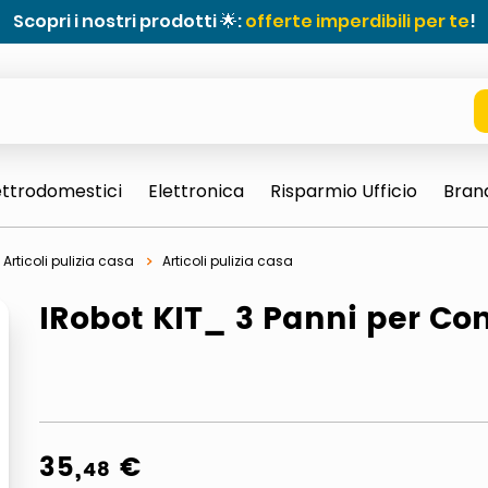
Scopri i nostri prodotti 🌟:
offerte imperdibili per te
!
ettrodomestici
Elettronica
Risparmio Ufficio
Bran
Articoli pulizia casa
Articoli pulizia casa
IRobot KIT_ 3 Panni per C
e 0703 thin rotondo sun
35
,
€
48
ta