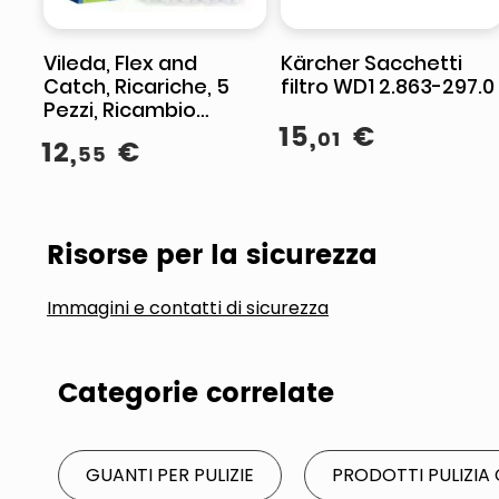
Vileda, Flex and
Kärcher Sacchetti
Catch, Ricariche, 5
filtro WD1 2.863-297.0
Pezzi, Ricambio
15
,
€
piumino, Microfibra
01
12
,
€
55
morbida
Risorse per la sicurezza
Immagini e contatti di sicurezza
Categorie correlate
GUANTI PER PULIZIE
PRODOTTI PULIZIA