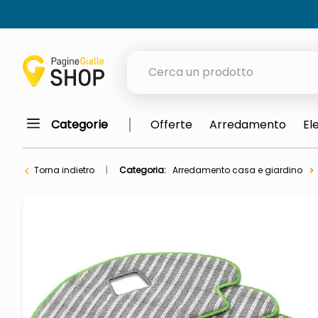
Cerca un prodotto
Categorie
Offerte
Arredamento
El
elenchi telefonici
meme
Torna indietro
Categoria:
Arredamento casa e giardino
porta tv
elenco
ombrelloni
italia independent occhiali sol
lucidatrice pavimenti
pattumiera raccolta differenzia