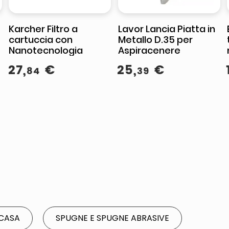
Karcher Filtro a
Lavor Lancia Piatta in
cartuccia con
Metallo D.35 per
Nanotecnologia
Aspiracenere
27
,
€
25
,
€
84
39
 CASA
SPUGNE E SPUGNE ABRASIVE