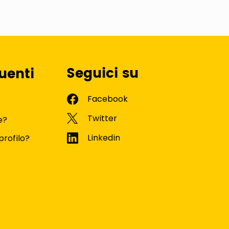
Seguici su
uenti
e?
profilo?