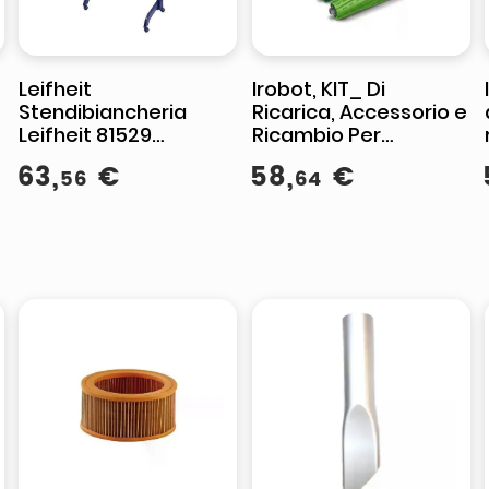
Leifheit
Irobot, KIT_ Di
Stendibiancheria
Ricarica, Accessorio e
Leifheit 81529
Ricambio Per
Comfort Tower 420
Aspirapolvere
63
,
€
58
,
€
56
64
Bianco e Blu