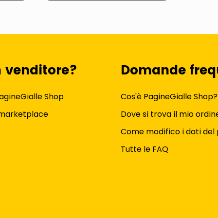
n venditore?
Domande freq
agineGialle Shop
Cos'è PagineGialle Shop?
 marketplace
Dove si trova il mio ordin
Come modifico i dati del 
Tutte le FAQ