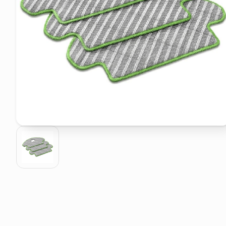
elenco telefonico
faro solare