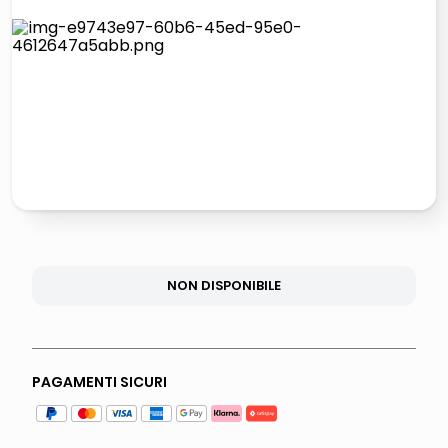
italia independent occhiali sole 0703 thin rotondo sun
pattumiera raccolta differenziata
elenco telefonico
asciuga capelli spazzola
NON DISPONIBILE
PAGAMENTI SICURI