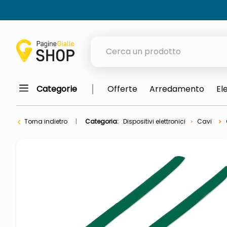
Cerca un prodotto
Categorie
Offerte
Arredamento
El
elenchi telefonici
meme
Torna indietro
Categoria:
Dispositivi elettronici
Cavi
porta tv
elenco
ombrelloni
italia independent occhiali sol
lucidatrice pavimenti
elenco telefonico