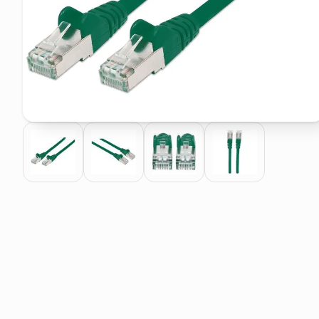
pattumiera raccolta differenzia
asciuga capelli spazzola