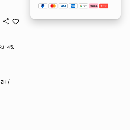
 RJ-45,
SZH /