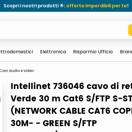
Scopri i nostri prodotti 🌟:
offerte imperdibili per te
!
ettrodomestici
Elettronica
Risparmio Ufficio
Bran
Cavi audio e video
Intellinet 736046 cavo di re
Verde 30 m Cat6 S/FTP S-S
(NETWORK CABLE CAT6 COP
e 0703 thin rotondo sun
30M- - GREEN S/FTP