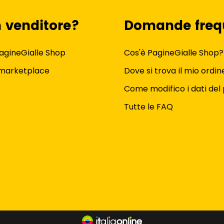
n venditore?
Domande freq
agineGialle Shop
Cos'è PagineGialle Shop?
 marketplace
Dove si trova il mio ordin
Come modifico i dati del 
Tutte le FAQ