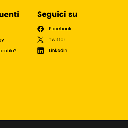
Seguici su
uenti
e?
profilo?