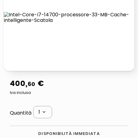
lucidatrice pavimenti
italia independent occhiali sole 0703 thin rotondo sun
pattumiera raccolta differenziata
elenco telefonico
400
,
€
60
Iva inclusa
1
Quantità
DISPONIBILITÀ IMMEDIATA