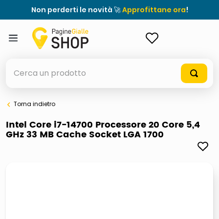
Non perderti le novità 🚀
Approfittane ora
!
ACCEDI
Cerca un prodotto
Torna indietro
elenchi telefonici
Intel Core i7-14700 Processore 20 Core 5,4
GHz 33 MB Cache Socket LGA 1700
orologio parete
meme
porta tv
elenco
ombrelloni