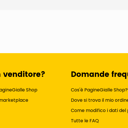
n venditore?
Domande freq
agineGialle Shop
Cos'è PagineGialle Shop?
 marketplace
Dove si trova il mio ordin
Come modifico i dati del 
Tutte le FAQ