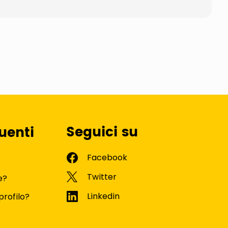
Seguici su
uenti
e?
profilo?