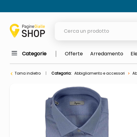
Cerca un prodotto
Categorie
Offerte
Arredamento
El
elenchi telefonici
meme
Torna indietro
Categoria:
Abbigliamento e accessori
Ab
porta tv
elenco
ombrelloni
lucidatrice pavimenti
italia independent occhiali sol
pattumiera raccolta differenzia