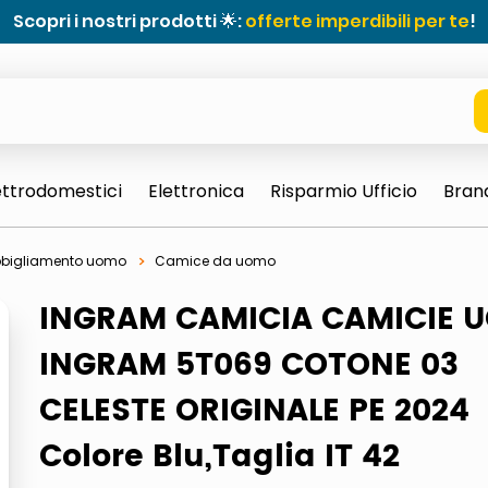
Scopri i nostri prodotti 🌟:
offerte imperdibili per te
!
ettrodomestici
Elettronica
Risparmio Ufficio
Bran
bigliamento uomo
Camice da uomo
INGRAM CAMICIA CAMICIE 
INGRAM 5T069 COTONE 03
CELESTE ORIGINALE PE 2024
e 0703 thin rotondo sun
Colore Blu,Taglia IT 42
ta