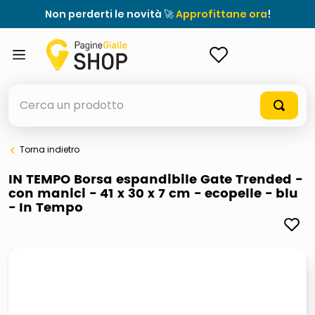
Non perderti le novità 🚀
Approfittane ora
!
ACCEDI
Cerca un prodotto
Torna indietro
elenchi telefonici
IN TEMPO Borsa espandibile Gate Trended -
con manici - 41 x 30 x 7 cm - ecopelle - blu
meme
- In Tempo
porta tv
elenco
ombrelloni
italia independent occhiali sole 0703 thin rotondo sun