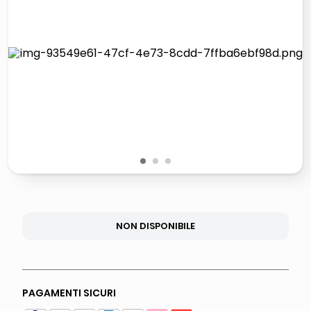
lucidatrice pavimenti
elenco telefonico
pattumiera raccolta differenziata
asciuga capelli spazzola
1
2
3
NON DISPONIBILE
PAGAMENTI SICURI