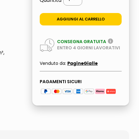
Quantità
AGGIUNGI AL CARRELLO
CONSEGNA GRATUITA
ENTRO
4
GIORNI LAVORATIVI
²,
PagineGialle
Venduto da:
PAGAMENTI SICURI