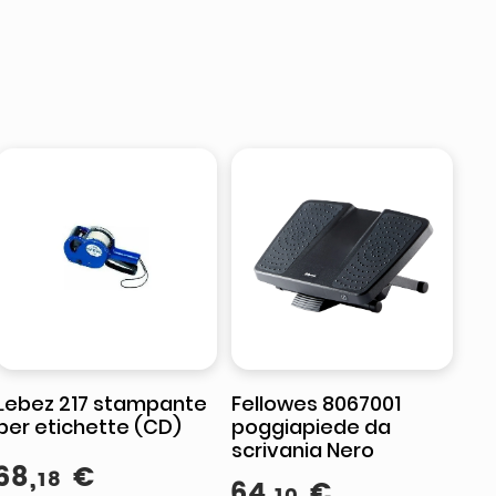
Lebez 217 stampante
Fellowes 8067001
per etichette (CD)
poggiapiede da
scrivania Nero
68
,
€
18
64
,
€
10