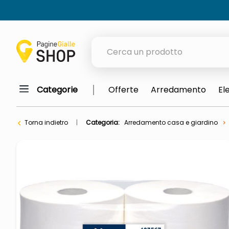
Cerca un prodotto
Categorie
Offerte
Arredamento
El
elenchi telefonici
meme
Torna indietro
Categoria:
Arredamento casa e giardino
porta tv
elenco
ombrelloni
lucidatrice pavimenti
italia independent occhiali sol
pattumiera raccolta differenzia