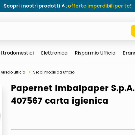
Scopri i nostri prodotti 🌟:
offerte imperdibili per te
!
ettrodomestici
Elettronica
Risparmio Ufficio
Bran
Arredo ufficio
Set di mobili da ufficio
Papernet Imbalpaper S.p.A.
407567 carta igienica
e 0703 thin rotondo sun
ta