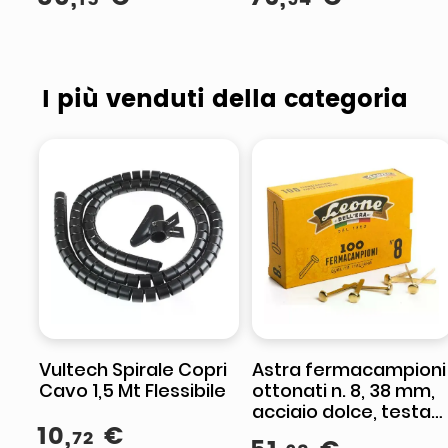
Suites
I più venduti della categoria
Vultech Spirale Copri
Astra fermacampioni
Cavo 1,5 Mt Flessibile
ottonati n. 8, 38 mm,
acciaio dolce, testa
10
,
€
bombata, protezione
72