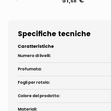
51
,
€
68
antiruggine,
confezione da 100
pezzi
Specifiche tecniche
Caratteristiche
Numero di livelli
:
Profumata
:
Fogli per rotolo
:
Colore del prodotto
:
Materiali
: