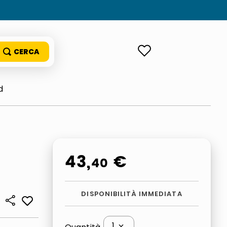
ACCEDI
d
43
,
€
40
DISPONIBILITÀ IMMEDIATA
1