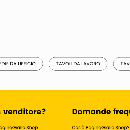
EDIE DA UFFICIO
TAVOLI DA LAVORO
TAV
n venditore?
Domande freq
agineGialle Shop
Cos'è PagineGialle Shop?