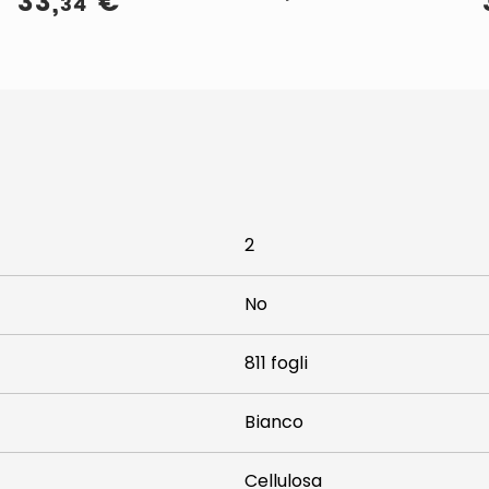
33
,
€
34
2
No
811 fogli
Bianco
Cellulosa