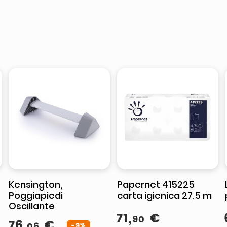
Kensington,
Papernet 415225
Poggiapiedi
carta igienica 27,5 m
Oscillante
71
,
€
90
76
,
€
06
-9%