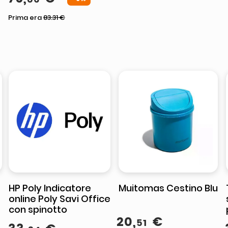
Prima era
83.31
€
HP Poly Indicatore
Muitomas Cestino Blu
online Poly Savi Office
con spinotto
20
,
€
51