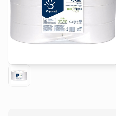
elenco telefonico
asciuga capelli spazzola