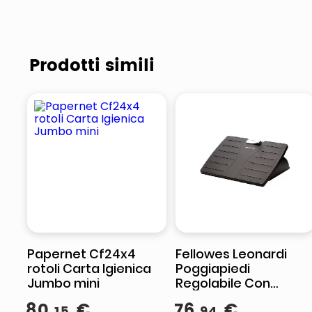
Prodotti simili
Papernet Cf24x4
Fellowes Leonardi
rotoli Carta Igienica
Poggiapiedi
Jumbo mini
Regolabile Con
Microban Office
80
,
€
76
,
€
15
94