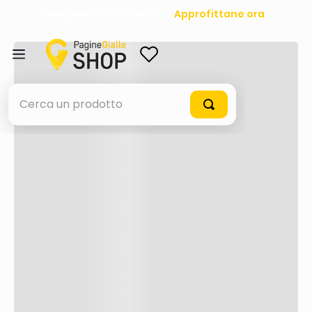
Non perderti le novità 🚀
Approfittane ora
!
ACCEDI
Cerca un prodotto