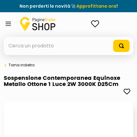
Non perderti le novità 🚀
Approfittane ora
!
ACCEDI
Cerca un prodotto
Torna indietro
elenchi telefonici
Sospensione Contemporanea Equinoxe
Metallo Ottone 1 Luce 2W 3000K D25Cm
meme
elenco
ombrelloni
lucidatrice pavimenti
astuccio oxford