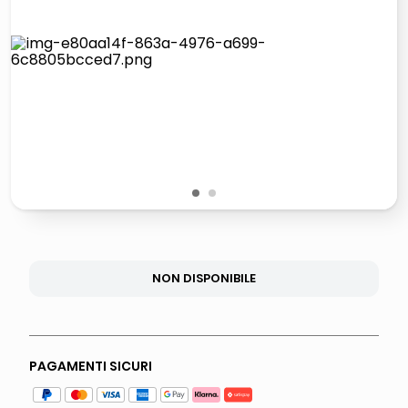
italia independent occhiali sole 0703 thin rotondo sun
pattumiera raccolta differenziata
airpods
asciuga capelli spazzola
1
2
NON DISPONIBILE
PAGAMENTI SICURI