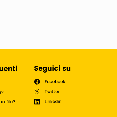
Seguici su
uenti
e?
profilo?