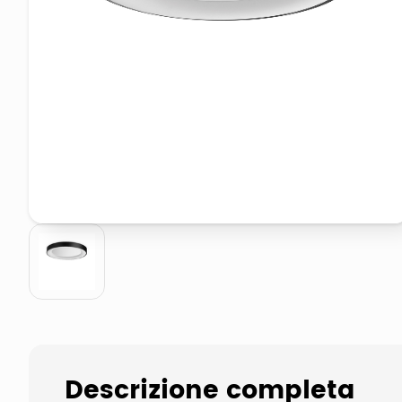
pattumiera raccolta differenzia
asciuga capelli spazzola
Descrizione completa