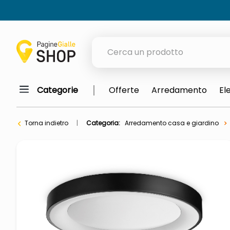
Cerca un prodotto
Categorie
Offerte
Arredamento
El
elenchi telefonici
orologio parete
Torna indietro
Categoria:
Arredamento casa e giardino
meme
porta tv
elenco
ombrelloni
italia independent occhiali sol
lucidatrice pavimenti