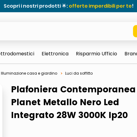
Scopri i nostri prodotti 🌟:
offerte imperdibili per te
!
ettrodomestici
Elettronica
Risparmio Ufficio
Bran
Illuminazione casa e giardino
Luci da soffitto
Plafoniera Contemporanea
Planet Metallo Nero Led
Integrato 28W 3000K Ip20
e 0703 thin rotondo sun