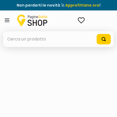
Non perderti le novità 🚀
Approfittane ora
!
ACCEDI
Cerca un prodotto
elenchi telefonici
meme
porta tv
elenco
ombrelloni
lucidatrice pavimenti