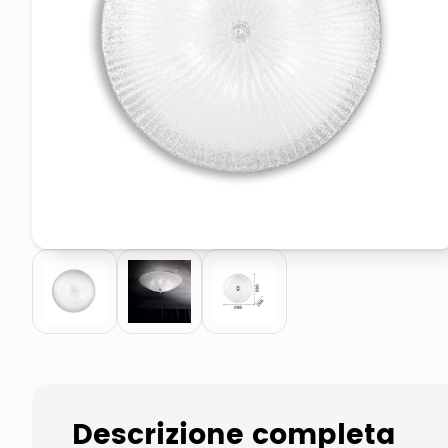
elenco telefonico
asciuga capelli spazzola
Descrizione completa