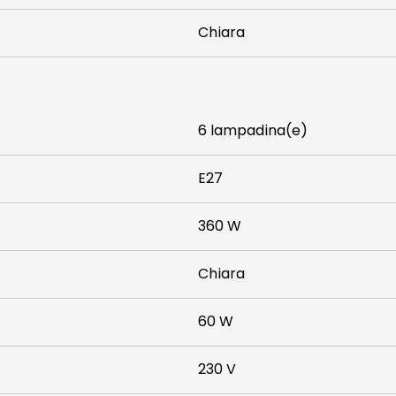
Chiara
6 lampadina(e)
E27
360 W
Chiara
60 W
230 V