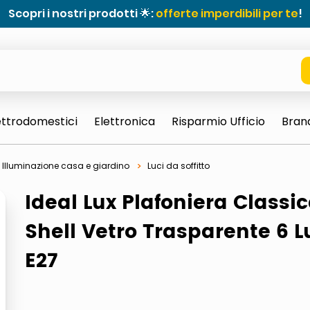
Scopri i nostri prodotti 🌟:
offerte imperdibili per te
!
ettrodomestici
Elettronica
Risparmio Ufficio
Bran
Illuminazione casa e giardino
Luci da soffitto
Ideal Lux Plafoniera Classi
Shell Vetro Trasparente 6 L
E27
e 0703 thin rotondo sun
ta