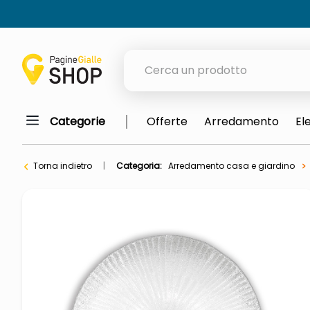
Cerca un prodotto
Categorie
Offerte
Arredamento
El
elenchi telefonici
meme
Torna indietro
Categoria:
Arredamento casa e giardino
porta tv
elenco
ombrelloni
lucidatrice pavimenti
italia independent occhiali sol
pattumiera raccolta differenzia