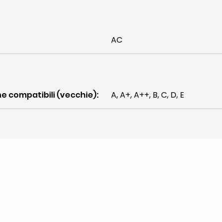
AC
ne compatibili (vecchie)
:
A, A+, A++, B, C, D, E