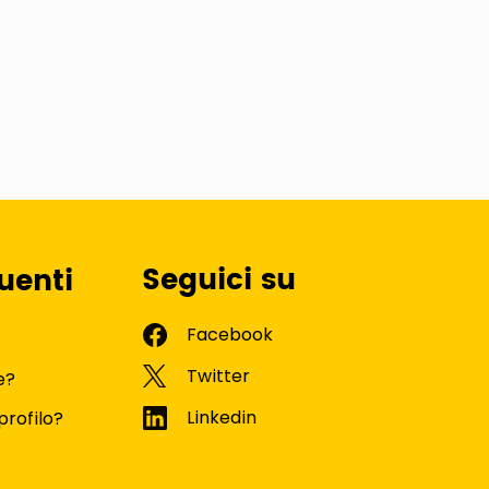
Seguici su
uenti
e?
profilo?