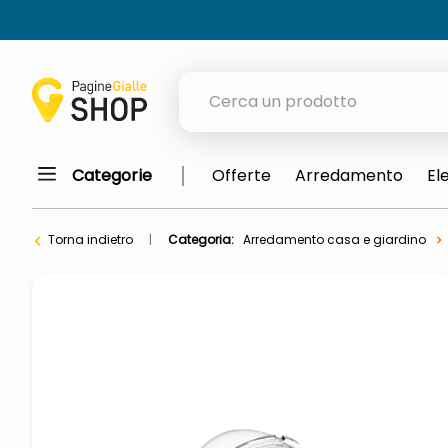
Cerca un prodotto
Categorie
Offerte
Arredamento
El
elenchi telefonici
meme
Torna indietro
Categoria:
Arredamento casa e giardino
porta tv
elenco
ombrelloni
italia independent occhiali sol
lucidatrice pavimenti
elenco telefonico