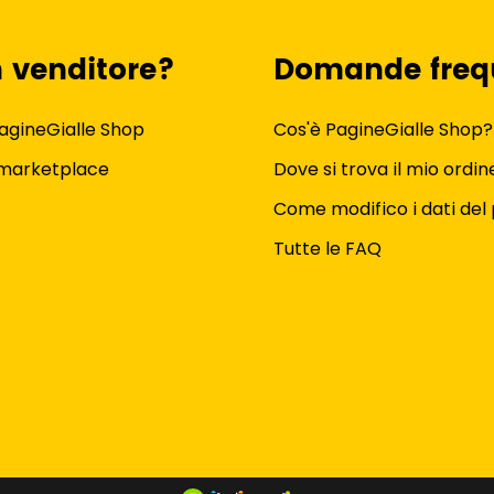
n venditore?
Domande freq
agineGialle Shop
Cos'è PagineGialle Shop?
 marketplace
Dove si trova il mio ordin
Come modifico i dati del 
Tutte le FAQ