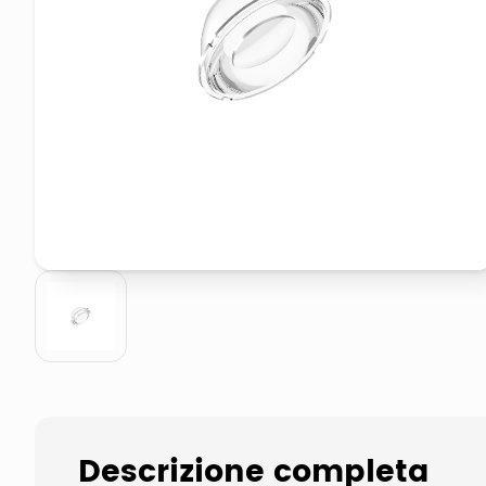
pattumiera raccolta differenzia
asciuga capelli spazzola
Descrizione completa