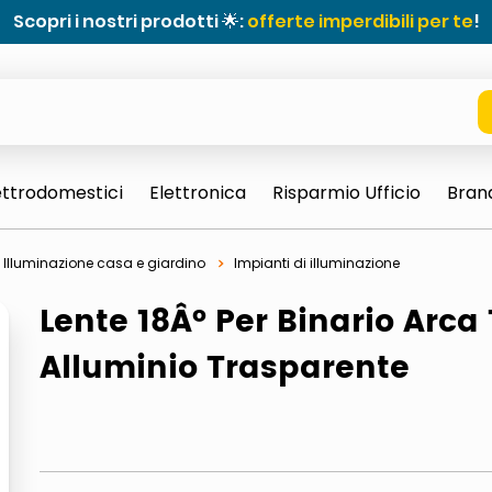
Scopri i nostri prodotti 🌟:
offerte imperdibili per te
!
ettrodomestici
Elettronica
Risparmio Ufficio
Bran
Illuminazione casa e giardino
Impianti di illuminazione
Lente 18Â° Per Binario Arca
Alluminio Trasparente
e 0703 thin rotondo sun