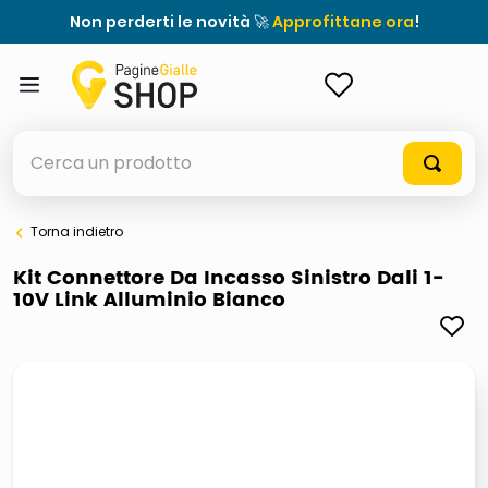
Non perderti le novità 🚀
Approfittane ora
!
ACCEDI
Cerca un prodotto
Torna indietro
elenchi telefonici
Kit Connettore Da Incasso Sinistro Dali 1-
10V Link Alluminio Bianco
orologio parete
porta tv
meme
elenco
ombrelloni