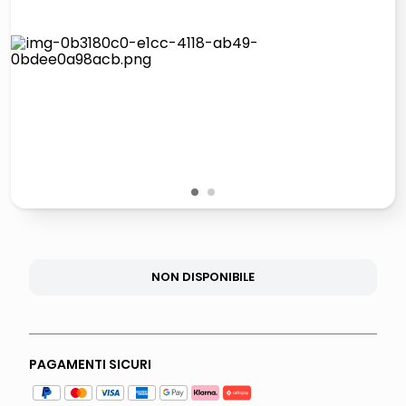
lucidatrice pavimenti
italia independent occhiali sole 0703 thin rotondo sun
pattumiera raccolta differenziata
crema funghi porcini tartufo
1
2
NON DISPONIBILE
PAGAMENTI SICURI