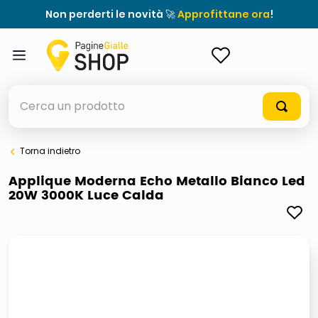
Non perderti le novità 🚀
Approfittane ora
!
ACCEDI
Cerca un prodotto
Torna indietro
elenchi telefonici
Applique Moderna Echo Metallo Bianco Led
20W 3000K Luce Calda
orologio parete
meme
porta tv
elenco
ombrelloni