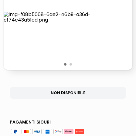
lucidatrice pavimenti
italia independent occhiali sole 0703 thin rotondo sun
pattumiera raccolta differenziata
elenco telefonico
1
2
NON DISPONIBILE
PAGAMENTI SICURI