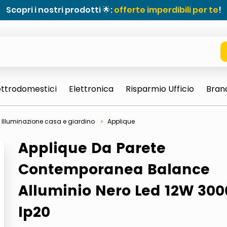
Scopri i nostri prodotti 🌟:
offerte imperdibili per te
!
ettrodomestici
Elettronica
Risparmio Ufficio
Bran
Illuminazione casa e giardino
Applique
Applique Da Parete
Contemporanea Balance
Alluminio Nero Led 12W 30
e 0703 thin rotondo sun
Ip20
ta