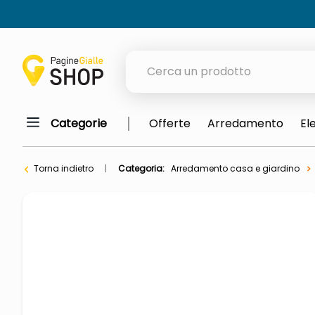
Cerca un prodotto
Categorie
Offerte
Arredamento
El
elenchi telefonici
meme
Torna indietro
Categoria:
Arredamento casa e giardino
porta tv
elenco
ombrelloni
lucidatrice pavimenti
italia independent occhiali sol
pattumiera raccolta differenzia