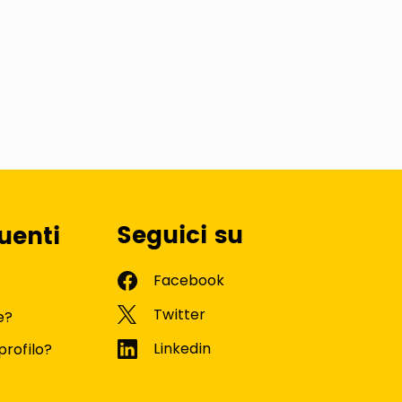
Seguici su
uenti
e?
profilo?