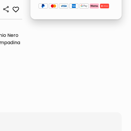
nio Nero
Lampadina