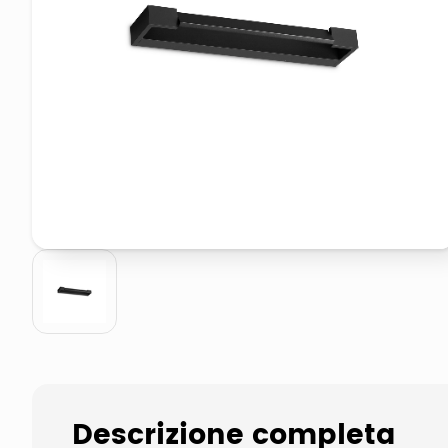
elenco telefonico
asciuga capelli spazzola
Descrizione completa