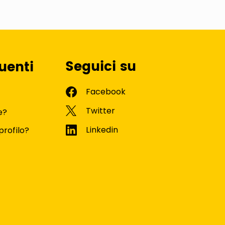
Seguici su
uenti
e?
profilo?