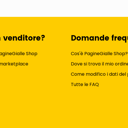
n venditore?
Domande freq
agineGialle Shop
Cos'è PagineGialle Shop?
 marketplace
Dove si trova il mio ordin
Come modifico i dati del 
Tutte le FAQ