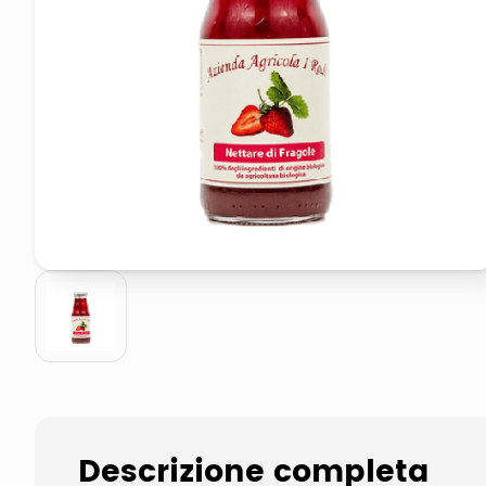
pattumiera raccolta differenzia
elenco telefonico
Descrizione completa