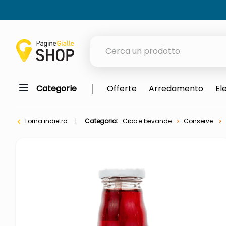
Cerca un prodotto
Categorie
Offerte
Arredamento
El
elenchi telefonici
orologio parete
Torna indietro
Categoria:
Cibo e bevande
Conserve
meme
porta tv
elenco
ombrelloni
lucidatrice pavimenti
italia independent occhiali sol