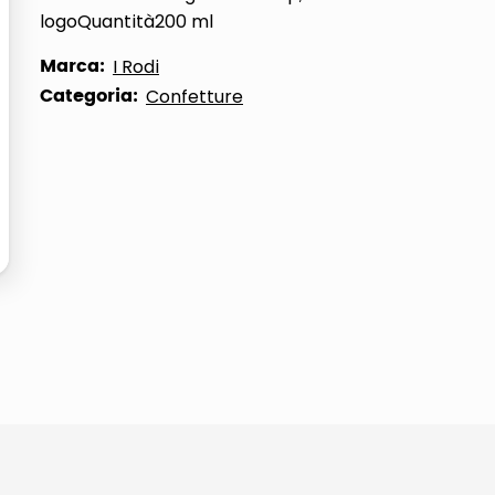
logoQuantità200 ml
ta
Marca:
I Rodi
Categoria:
Confetture