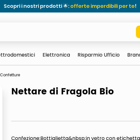
Scopri i nostri prodotti 🌟:
offerte imperdibili per te
!
ettrodomestici
Elettronica
Risparmio Ufficio
Bran
Confetture
Nettare di Fragola Bio
e 0703 thin rotondo sun
Confezione:Bottiglietta&nbsp;in vetro con etichetta