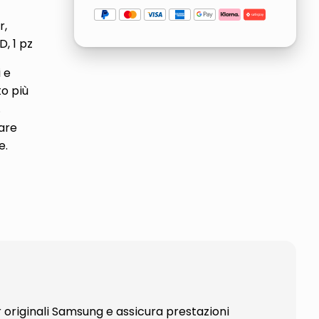
r,
, 1 pz
i e
to più
.
tare
e.
 originali Samsung e assicura prestazioni