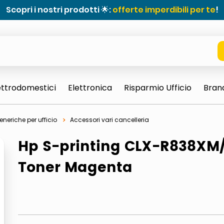
Scopri i nostri prodotti 🌟:
offerte imperdibili per te
!
ettrodomestici
Elettronica
Risparmio Ufficio
Bran
eneriche per ufficio
Accessori vari cancelleria
Hp S-printing CLX-R838XM
Toner Magenta
e 0703 thin rotondo sun
ta