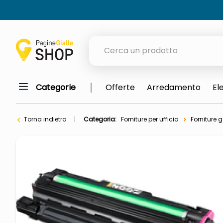
Cerca un prodotto
Categorie
Offerte
Arredamento
El
elenchi telefonici
meme
Torna indietro
Categoria:
Forniture per ufficio
Forniture g
porta tv
elenco
ombrelloni
lucidatrice pavimenti
italia independent occhiali sol
pattumiera raccolta differenzia