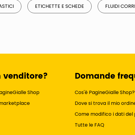
ASTICI
ETICHETTE E SCHEDE
FLUIDI CORR
n venditore?
Domande freq
agineGialle Shop
Cos'è PagineGialle Shop?
 marketplace
Dove si trova il mio ordin
Come modifico i dati del 
Tutte le FAQ