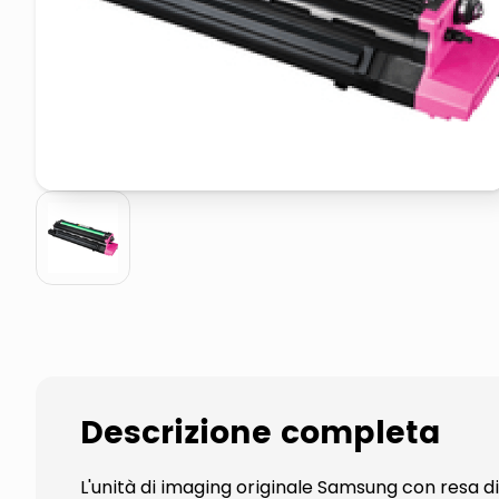
elenco telefonico
asciuga capelli spazzola
Descrizione completa
L'unità di imaging originale Samsung con resa d