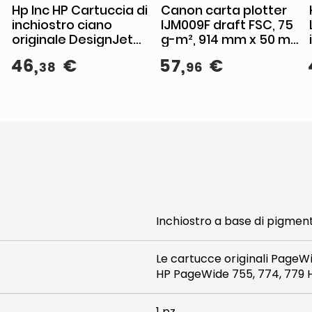
Hp Inc HP Cartuccia di
Canon carta plotter
inchiostro ciano
IJM009F draft FSC, 75
originale DesignJet
g-m², 914 mm x 50 m,
712 da 29 ml
non patinata, CAD
46
,
€
57
,
€
38
96
GIS, 3 rotoli
Inchiostro a base di pigmen
Le cartucce originali PageWi
HP PageWide 755, 774, 779 
1 pz