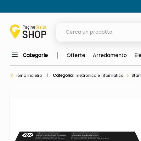
Cerca un prodotto
Categorie
Offerte
Arredamento
El
elenchi telefonici
meme
Torna indietro
Categoria:
Elettronica e informatica
Stam
porta tv
elenco
ombrelloni
italia independent occhiali sol
lucidatrice pavimenti
pattumiera raccolta differenzia