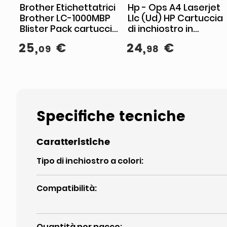
Brother Etichettatrici
Hp - Ops A4 Laserjet
Brother LC-1000MBP
Llc (Ud) HP Cartuccia
Blister Pack cartuccia
di inchiostro in
d'inchiostro Originale
tricromia originale
25
,
€
24
,
€
09
98
Magenta
302/304
Specifiche tecniche
Caratteristiche
Tipo di inchiostro a colori
:
Compatibilità
:
Quantità per pacco
: