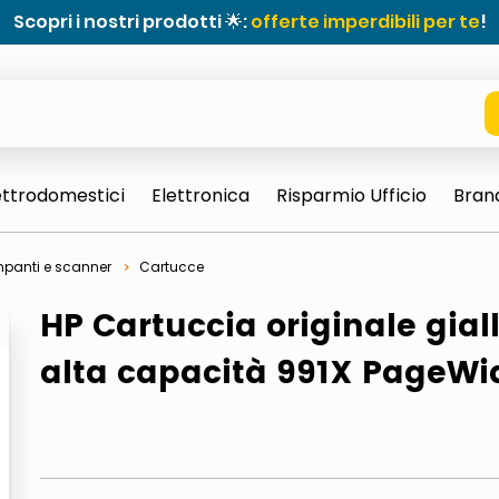
Scopri i nostri prodotti 🌟:
offerte imperdibili per te
!
ettrodomestici
Elettronica
Risparmio Ufficio
Bran
panti e scanner
Cartucce
HP Cartuccia originale gial
alta capacità 991X PageWi
e 0703 thin rotondo sun
ta