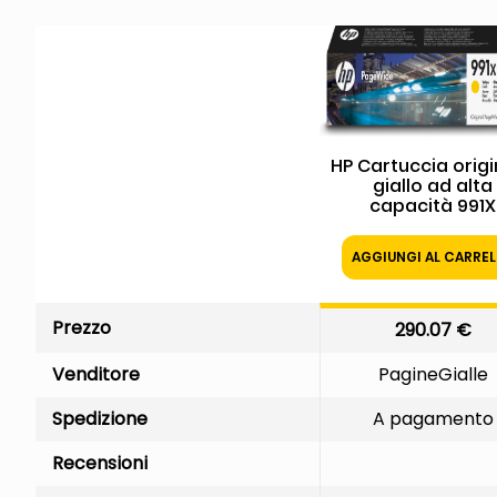
HP Cartuccia orig
giallo ad alta
capacità 991X
PageWide
AGGIUNGI AL CARRE
Prezzo
290.07 €
Venditore
PagineGialle
Spedizione
A pagamento
Recensioni