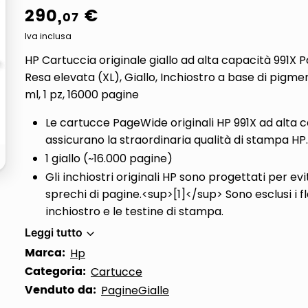
290
,
€
07
Iva inclusa
HP Cartuccia originale giallo ad alta capacità 991X 
Resa elevata (XL), Giallo, Inchiostro a base di pigmen
ml, 1 pz, 16000 pagine
Le cartucce PageWide originali HP 991X ad alta 
assicurano la straordinaria qualità di stampa HP.
1 giallo (~16.000 pagine)
Gli inchiostri originali HP sono progettati per ev
sprechi di pagine.<sup>[1]</sup> Sono esclusi i fl
inchiostro e le testine di stampa.
Leggi tutto
Marca:
Hp
Categoria:
Cartucce
Venduto da:
PagineGialle