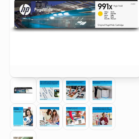
elenco telefonico
faro solare