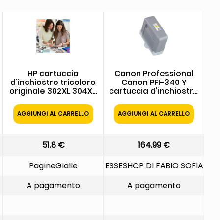
HP cartuccia
Canon Professional
d'inchiostro tricolore
Canon PFI-340 Y
originale 302XL 304XL,
cartuccia d'inchiostro
ciano magenta giallo,
1 pz Originale Resa
100 pagine, per
standard Giallo
AGGIUNGI AL CARRELLO
AGGIUNGI AL CARRELLO
DeskJet ed Envy HP
Canon ORIGINALE
Cartuccia Inchiostro
Canon Cartuccia
Tricolore Originale
d'inchiostro giallo PFI-
302XL/304XL - C/M/Y
340y 4777C001 330ml
51.8 €
164.99 €
100 pagine
PagineGialle
ESSESHOP DI FABIO SOFIA
A pagamento
A pagamento