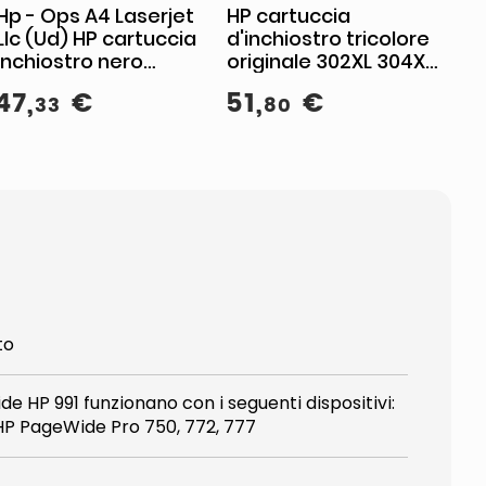
Hp - Ops A4 Laserjet
HP cartuccia
Llc (Ud) HP cartuccia
d'inchiostro tricolore
inchiostro nero
originale 302XL 304XL,
originale 302XL 304XL,
ciano magenta giallo,
47
,
€
51
,
€
33
80
B7RT9AE, alta
100 pagine, per
capacita', 300 pagine
DeskJet ed Envy
to
de HP 991 funzionano con i seguenti dispositivi:
HP PageWide Pro 750, 772, 777