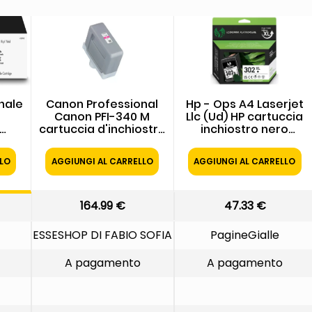
inale
Canon Professional
Hp - Ops A4 Laserjet
Canon PFI-340 M
Llc (Ud) HP cartuccia
cartuccia d'inchiostro
inchiostro nero
1 pz Originale Resa
originale 302XL 304XL,
standard Magenta
B7RT9AE, alta
LLO
AGGIUNGI AL CARRELLO
AGGIUNGI AL CARRELLO
Canon ORIGINALE
capacita', 300 pagine
Canon Cartuccia
HP 302XL/304XL Nero
d'inchiostro magenta
B7RT9AE - Cartuccia
PFI-340m 4776C001
originale 300 pagine
164.99 €
47.33 €
330ml
ESSESHOP DI FABIO SOFIA
PagineGialle
A pagamento
A pagamento