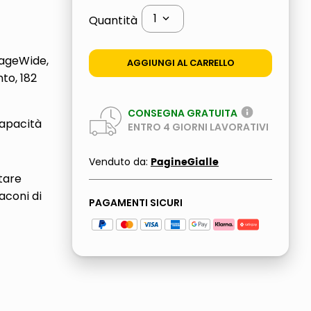
1
Quantità
PageWide,
AGGIUNGI AL CARRELLO
to, 182
CONSEGNA GRATUITA
capacità
ENTRO
4
GIORNI LAVORATIVI
PagineGialle
Venduto da:
itare
aconi di
PAGAMENTI SICURI