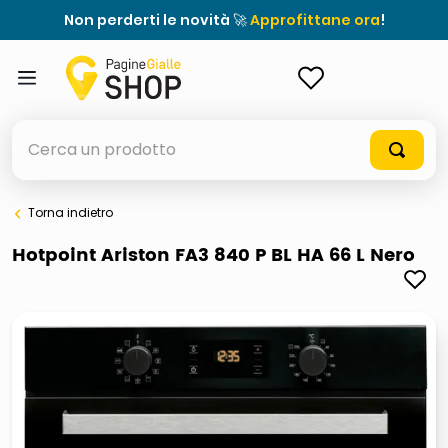
Non perderti le novità 🚀
Approfittane ora
!
ACCEDI
Cerca un prodotto
Torna indietro
elenchi telefonici
Hotpoint Ariston FA3 840 P BL HA 66 L Nero
meme
porta tv
elenco
ombrelloni
italia independent occhiali sole 0703 thin rotondo sun