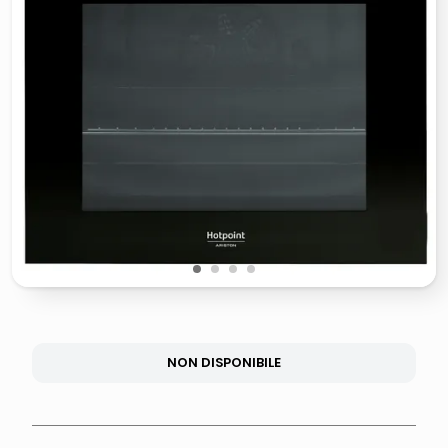
lucidatrice pavimenti
elenco telefonico
pattumiera raccolta differenziata
asciuga capelli spazzola
1
2
3
4
NON DISPONIBILE