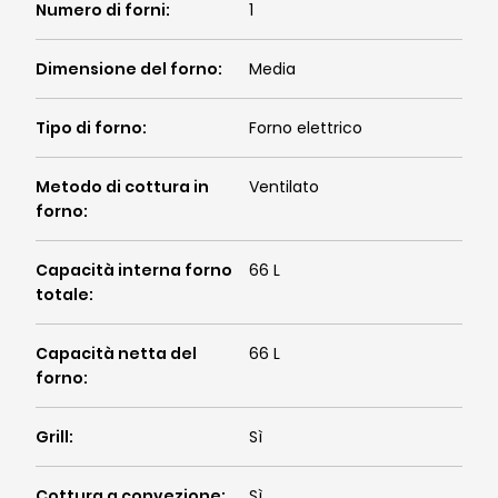
Numero di forni
:
1
Dimensione del forno
:
Media
Tipo di forno
:
Forno elettrico
Metodo di cottura in
Ventilato
forno
:
Capacità interna forno
66 L
totale
:
Capacità netta del
66 L
forno
:
Grill
:
Sì
Cottura a convezione
:
Sì