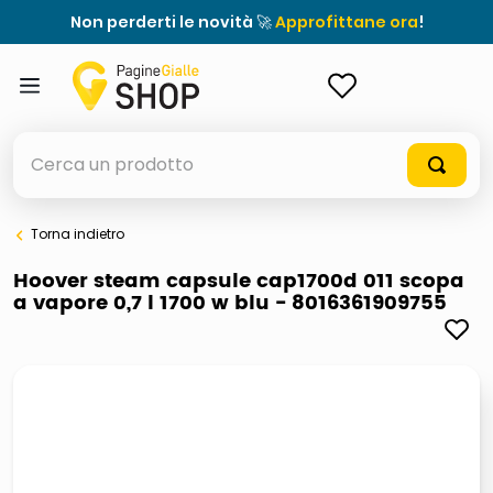
Non perderti le novità 🚀
Approfittane ora
!
ACCEDI
Cerca un prodotto
Torna indietro
elenchi telefonici
Hoover steam capsule cap1700d 011 scopa
a vapore 0,7 l 1700 w blu - 8016361909755
meme
elenco
ombrelloni
italia independent occhiali sole 0703 thin rotondo sun
astuccio oxford