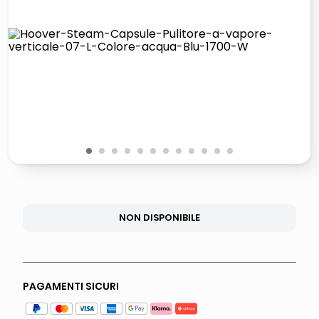
lucidatrice pavimenti
airpods
pattumiera raccolta differenziata
asciuga capelli spazzola
1
2
3
4
5
6
7
8
9
10
11
12
NON DISPONIBILE
PAGAMENTI SICURI