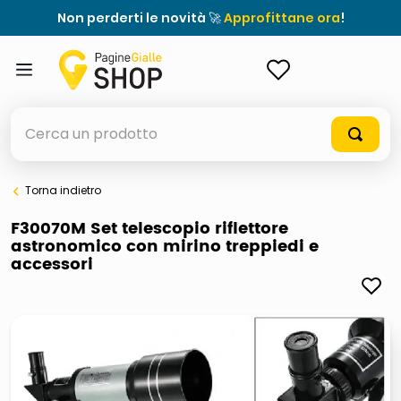
Non perderti le novità 🚀
Approfittane ora
!
ACCEDI
Cerca un prodotto
Torna indietro
elenchi telefonici
F30070M Set telescopio riflettore
astronomico con mirino treppiedi e
meme
accessori
porta tv
elenco
ombrelloni
lucidatrice pavimenti