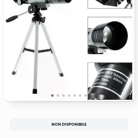
italia independent occhiali sole 0703 thin rotondo sun
pattumiera raccolta differenziata
elenco telefonico
asciuga capelli spazzola
1
2
3
4
5
6
7
NON DISPONIBILE