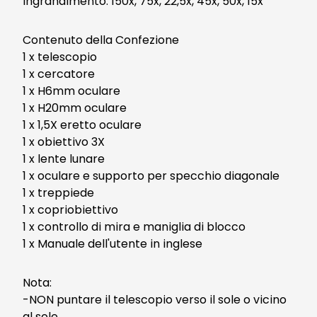
Ingrandimento: 150x, 75x, 22,5x, 45x, 50x, 15x
Contenuto della Confezione
1 x telescopio
1 x cercatore
1 x H6mm oculare
1 x H20mm oculare
1 x 1,5X eretto oculare
1 x obiettivo 3X
1 x lente lunare
1 x oculare e supporto per specchio diagonale
1 x treppiede
1 x copriobiettivo
1 x controllo di mira e maniglia di blocco
1 x Manuale dell'utente in inglese
Nota:
-NON puntare il telescopio verso il sole o vicino
al sole.