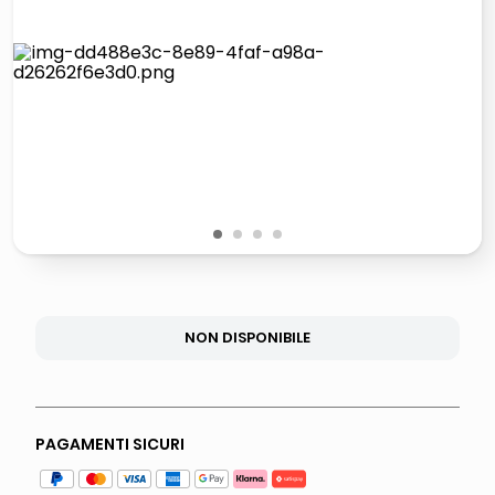
italia independent occhiali sole 0703 thin rotondo sun
airpods
pattumiera raccolta differenziata
asciuga capelli spazzola
1
2
3
4
NON DISPONIBILE
PAGAMENTI SICURI