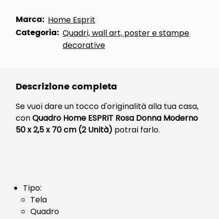
Marca:
Home Esprit
Categoria:
Quadri, wall art, poster e stampe
decorative
Descrizione completa
Se vuoi dare un tocco d'originalità alla tua casa,
con
Quadro Home ESPRIT Rosa Donna Moderno
50 x 2,5 x 70 cm (2 Unità)
potrai farlo.
Tipo:
Tela
Quadro