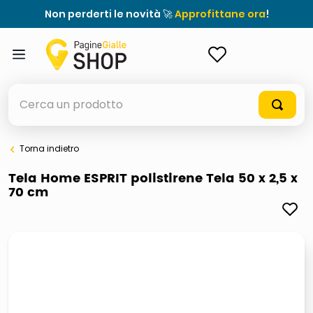
Non perderti le novità 🚀
Approfittane ora
!
ACCEDI
Cerca un prodotto
Torna indietro
elenchi telefonici
Tela Home ESPRIT polistirene Tela 50 x 2,5 x
70 cm
meme
elenco
ombrelloni
lucidatrice pavimenti
astuccio oxford