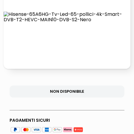
elenco
lucidatrice pavimenti
italia independent occhiali sole 0703 thin rotondo sun
pattumiera raccolta differenziata
NON DISPONIBILE
PAGAMENTI SICURI