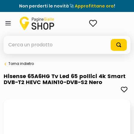
Non perderti le novità 🚀
Approfittane ora
!
ACCEDI
Cerca un prodotto
Torna indietro
elenchi telefonici
Hisense 65A6HG Tv Led 65 pollici 4k Smart
DVB-T2 HEVC MAIN10-DVB-S2 Nero
orologio parete
porta tv
meme
ddr5 ram 6000 16 x 2
ombrelloni