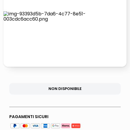
lucidatrice pavimenti
airpods
pattumiera raccolta differenziata
asciuga capelli spazzola
NON DISPONIBILE
PAGAMENTI SICURI