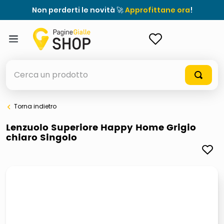
Non perderti le novità 🚀
Approfittane ora
!
ACCEDI
Cerca un prodotto
Torna indietro
elenchi telefonici
Lenzuolo Superiore Happy Home Grigio
chiaro Singolo
meme
elenco
ombrelloni
italia independent occhiali sole 0703 thin rotondo sun
astuccio oxford