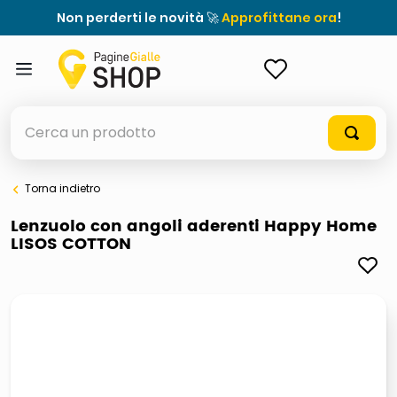
Non perderti le novità 🚀
Approfittane ora
!
ACCEDI
Cerca un prodotto
Torna indietro
elenchi telefonici
Lenzuolo con angoli aderenti Happy Home
LISOS COTTON
orologio parete
porta tv
meme
elenco
ombrelloni