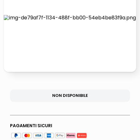
italia independent occhiali sole 0703 thin rotondo sun
lucidatrice pavimenti
pattumiera raccolta differenziata
elenco telefonico
NON DISPONIBILE
PAGAMENTI SICURI