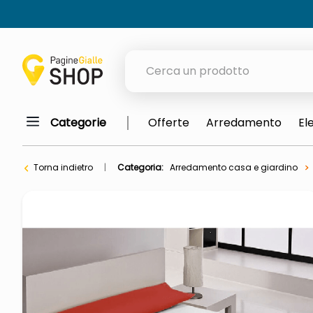
Cerca un prodotto
Categorie
Offerte
Arredamento
El
elenchi telefonici
meme
Torna indietro
Categoria:
Arredamento casa e giardino
elenco
ombrelloni
italia independent occhiali sol
astuccio oxford
lucidatrice pavimenti
airpods