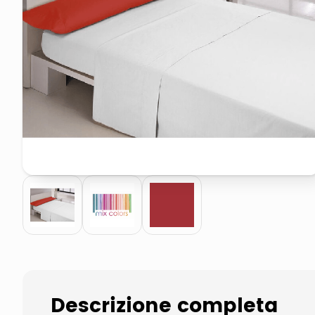
pattumiera raccolta differenzia
asciuga capelli spazzola
Descrizione completa