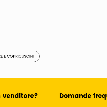
E E COPRICUSCINI
n venditore?
Domande freq