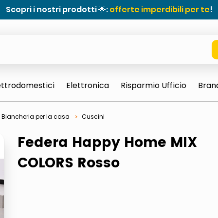
Scopri i nostri prodotti 🌟:
offerte imperdibili per te
!
ettrodomestici
Elettronica
Risparmio Ufficio
Bran
Biancheria per la casa
Cuscini
Federa Happy Home MIX
COLORS Rosso
e 0703 thin rotondo sun