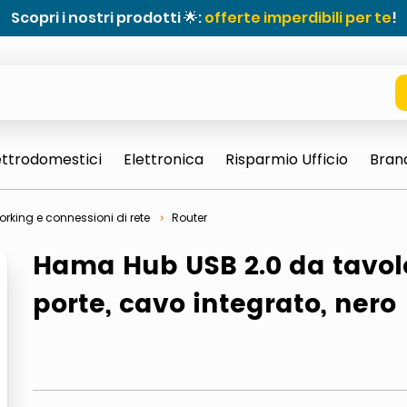
Scopri i nostri prodotti 🌟:
offerte imperdibili per te
!
ettrodomestici
Elettronica
Risparmio Ufficio
Bran
orking e connessioni di rete
Router
Hama Hub USB 2.0 da tavolo
porte, cavo integrato, nero
e 0703 thin rotondo sun