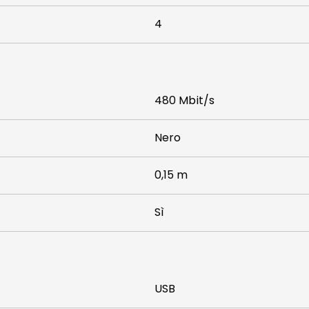
4
480 Mbit/s
Nero
0,15 m
Sì
USB