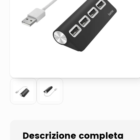
pattumiera raccolta differenzia
elenco telefonico
Descrizione completa