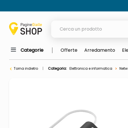
Cerca un prodotto
Categorie
Offerte
Arredamento
El
elenchi telefonici
orologio parete
Torna indietro
Categoria:
Elettronica e informatica
Netw
porta tv
meme
elenco
ombrelloni
italia independent occhiali sol
lucidatrice pavimenti