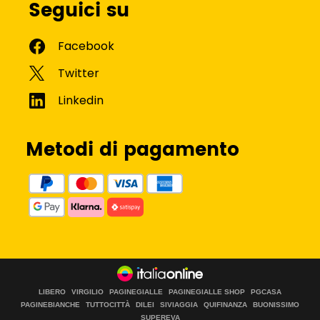
Seguici su
Metodi di pagamento
LIBERO
VIRGILIO
PAGINEGIALLE
PAGINEGIALLE SHOP
PGCASA
PAGINEBIANCHE
TUTTOCITTÀ
DILEI
SIVIAGGIA
QUIFINANZA
BUONISSIMO
SUPEREVA