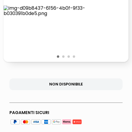
lucidatrice pavimenti
italia independent occhiali sole 0703 thin rotondo sun
pattumiera raccolta differenziata
elenco telefonico
1
2
3
4
NON DISPONIBILE
PAGAMENTI SICURI