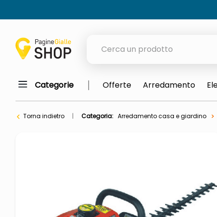
Cerca un prodotto
Categorie
Offerte
Arredamento
El
elenchi telefonici
meme
Torna indietro
Categoria:
Arredamento casa e giardino
porta tv
elenco
ombrelloni
italia independent occhiali sol
lucidatrice pavimenti
pattumiera raccolta differenzia