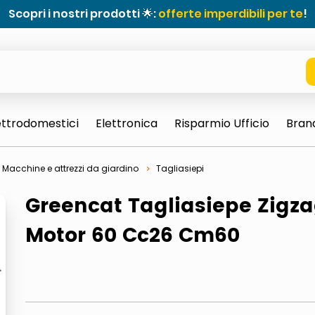
Scopri i nostri prodotti 🌟:
offerte imperdibili per te
!
ettrodomestici
Elettronica
Risparmio Ufficio
Bran
Macchine e attrezzi da giardino
Tagliasiepi
Greencat Tagliasiepe Zigz
Motor 60 Cc26 Cm60
e 0703 thin rotondo sun
ta