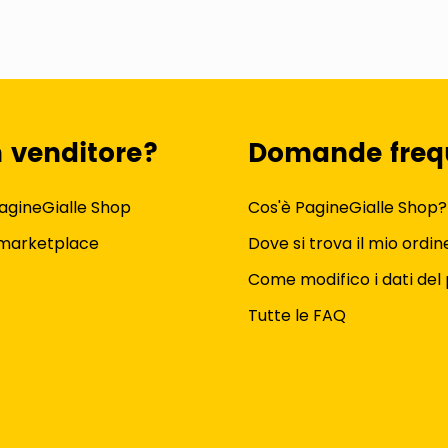
n venditore?
Domande freq
agineGialle Shop
Cos'è PagineGialle Shop?
 marketplace
Dove si trova il mio ordin
Come modifico i dati del 
Tutte le FAQ