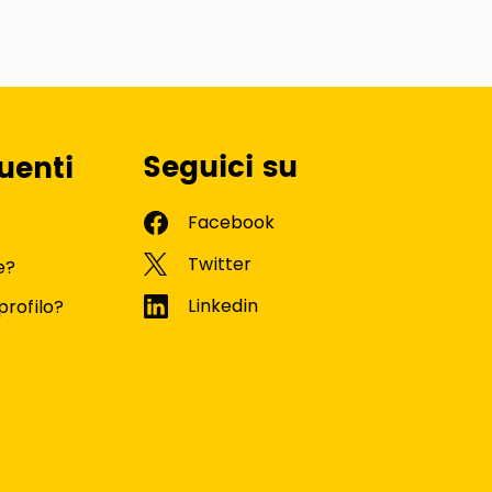
Seguici su
uenti
e?
profilo?