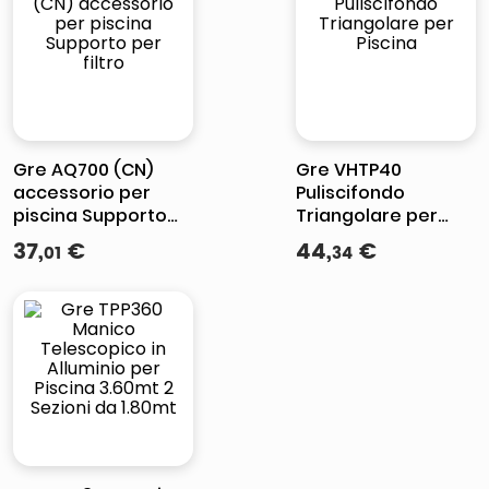
italia independent occhiali sole 0703 thin rotondo sun
pattumiera raccolta differenziata
elenco telefonico
asciuga capelli spazzola
Gre AQ700 (CN)
Gre VHTP40
accessorio per
Puliscifondo
piscina Supporto
Triangolare per
per filtro
Piscina
37
,
€
44
,
€
01
34