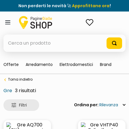
Non perderti le novità 🚀
Approfittane ora
!
ACCEDI
Cerca un prodotto
Offerte
Arredamento
Elettrodomestici
Brand
elenchi telefonici
Torna indietro
meme
Gre
3
porta tv
elenco
Rilevanza
ombrelloni
lucidatrice pavimenti