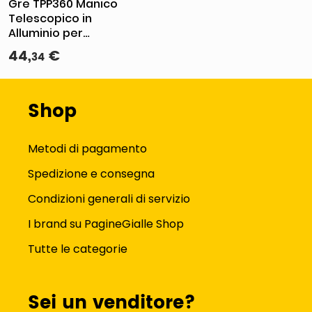
Gre TPP360 Manico
Telescopico in
Alluminio per
Piscina 3.60mt 2
44
,
€
34
Sezioni da 1.80mt
Shop
Metodi di pagamento
Spedizione e consegna
Condizioni generali di servizio
I brand su PagineGialle Shop
Tutte le categorie
Sei un venditore?