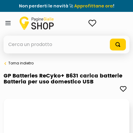
Non perderti le novità 🚀
Approfittane ora
!
ACCEDI
Cerca un prodotto
Torna indietro
elenchi telefonici
GP Batteries ReCyko+ B631 carica batterie
Batteria per uso domestico USB
meme
elenco
ombrelloni
lucidatrice pavimenti
astuccio oxford