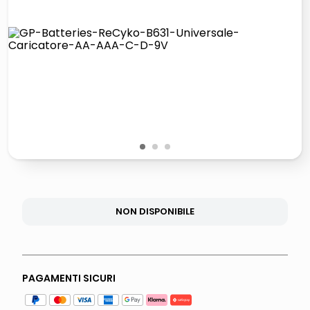
italia independent occhiali sole 0703 thin rotondo sun
pattumiera raccolta differenziata
airpods
asciuga capelli spazzola
1
2
3
NON DISPONIBILE
PAGAMENTI SICURI