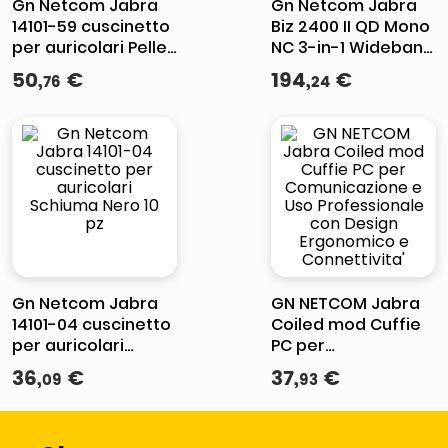
Gn Netcom Jabra
Gn Netcom Jabra
14101-59 cuscinetto
Biz 2400 II QD Mono
per auricolari Pelle
NC 3-in-1 Wideband
Nero 10 pz
Auricolare Cablato
50
,
€
194
,
€
76
24
Passanuca, A clip, A
Padiglione Ufficio
Nero
Gn Netcom Jabra
GN NETCOM Jabra
14101-04 cuscinetto
Coiled mod Cuffie
per auricolari
PC per
Schiuma Nero 10 pz
Comunicazione e
36
,
€
37
,
€
09
93
Uso Professionale
con Design
Ergonomico e