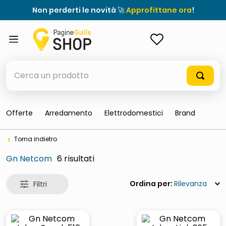
Non perderti le novità 🚀
Approfittane ora
!
ACCEDI
Cerca un prodotto
Offerte
Arredamento
Elettrodomestici
Brand
elenchi telefonici
Torna indietro
orologio parete
Gn Netcom
6
porta tv
meme
Rilevanza
ddr5 ram 6000 16 x 2
ombrelloni