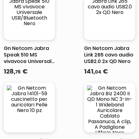
elenco
lucidatrice pavimenti
italia independent occhiali sole 0703 thin rotondo sun
pattumiera raccolta differenziata
Gn Netcom Jabra
Gn Netcom Jabra
Speak 510 MS
Link 265 cavo audio
vivavoce Universale
USB2.0 2x QD Nero
USB/Bluetooth Nero
128
,
€
141
,
€
76
04