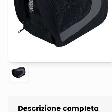
pattumiera raccolta differenzia
crema funghi porcini tartufo
Descrizione completa