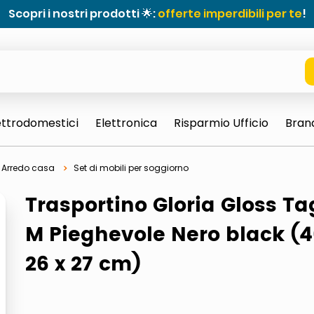
Scopri i nostri prodotti 🌟:
offerte imperdibili per te
!
ettrodomestici
Elettronica
Risparmio Ufficio
Bran
Arredo casa
Set di mobili per soggiorno
Trasportino Gloria Gloss Ta
M Pieghevole Nero black (4
26 x 27 cm)
e 0703 thin rotondo sun