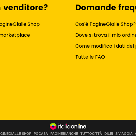
n venditore?
Domande freq
agineGialle Shop
Cos'è PagineGialle Shop?
 marketplace
Dove si trova il mio ordin
Come modifico i dati del 
Tutte le FAQ
AGINEGIALLE SHOP
PGCASA
PAGINEBIANCHE
TUTTOCITTÀ
DILEI
SIVIAGGIA