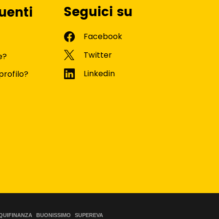
Seguici su
uenti
e?
profilo?
QUIFINANZA
BUONISSIMO
SUPEREVA