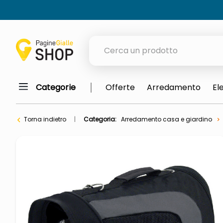
Cerca un prodotto
Categorie
Offerte
Arredamento
El
elenchi telefonici
orologio parete
Torna indietro
Categoria:
Arredamento casa e giardino
porta tv
meme
elenco
ombrelloni
lucidatrice pavimenti
italia independent occhiali sol