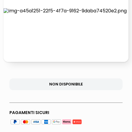
lucidatrice pavimenti
italia independent occhiali sole 0703 thin rotondo sun
pattumiera raccolta differenziata
crema funghi porcini tartufo
NON DISPONIBILE
PAGAMENTI SICURI