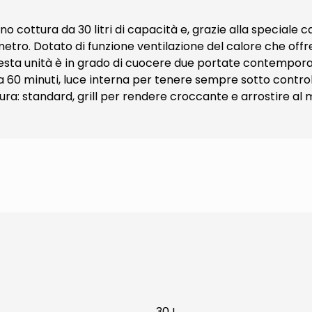
no cottura da 30 litri di capacità e, grazie alla speciale c
ro. Dotato di funzione ventilazione del calore che offr
questa unità è in grado di cuocere due portate contempor
0 minuti, luce interna per tenere sempre sotto controllo
tura: standard, grill per rendere croccante e arrostire al
30 L