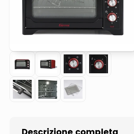
pattumiera raccolta differenzia
asciuga capelli spazzola
Descrizione completa