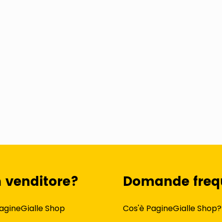
n venditore?
Domande freq
agineGialle Shop
Cos'è PagineGialle Shop?