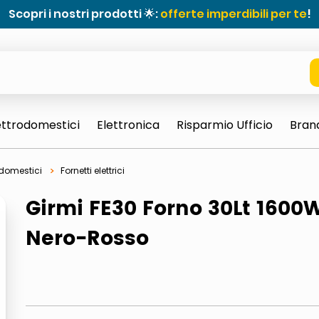
Scopri i nostri prodotti 🌟:
offerte imperdibili per te
!
ettrodomestici
Elettronica
Risparmio Ufficio
Bran
rodomestici
Fornetti elettrici
Girmi FE30 Forno 30Lt 1600
Nero-Rosso
e 0703 thin rotondo sun