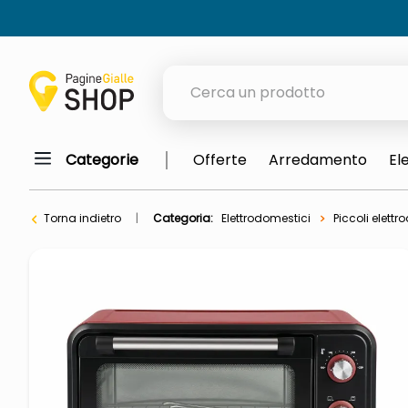
Cerca un prodotto
Categorie
Offerte
Arredamento
El
elenchi telefonici
meme
Torna indietro
Categoria:
Elettrodomestici
Piccoli elett
porta tv
elenco
ombrelloni
italia independent occhiali sol
lucidatrice pavimenti
elenco telefonico