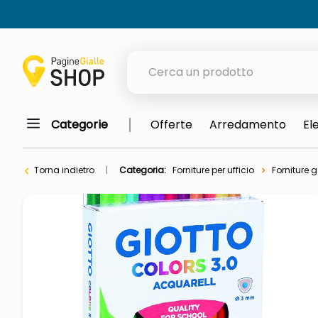
Cerca un prodotto
Categorie
Offerte
Arredamento
El
elenchi telefonici
meme
Torna indietro
Categoria:
Forniture per ufficio
Forniture g
porta tv
elenco
ombrelloni
italia independent occhiali sol
lucidatrice pavimenti
elenco telefonico