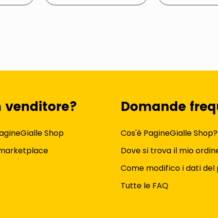
n venditore?
Domande freq
agineGialle Shop
Cos'è PagineGialle Shop?
 marketplace
Dove si trova il mio ordin
Come modifico i dati del 
Tutte le FAQ