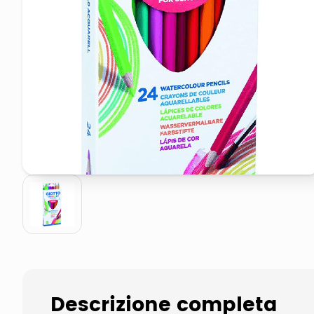
pattumiera raccolta differenzia
asciuga capelli spazzola
Descrizione completa