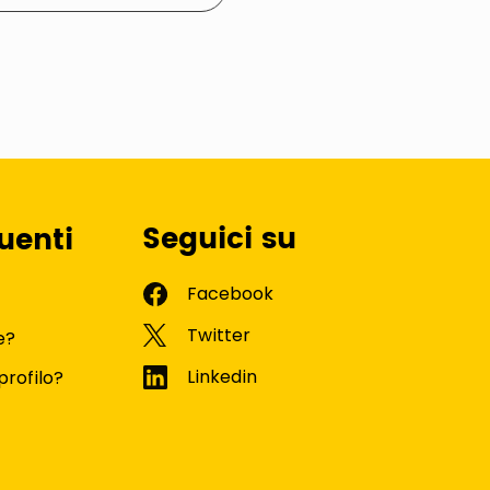
Seguici su
uenti
e?
profilo?