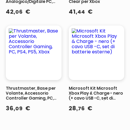
Analogico/Digitale PC,
Clear per Xbox
Xbox One, Xbox Series S,
42
,
€
41
,
€
06
44
Xbox Series X
Thrustmaster, Base per
Microsoft Kit Microsoft
Volante, Accessorio
Xbox Play & Charge - nero
Controller Gaming, PC,
(+ cavo USB -C, set di
PS4, PS5, Xbox
batterie esterne)
36
,
€
28
,
€
09
76