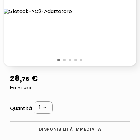
lucidatrice pavimenti
elenco telefonico
pattumiera raccolta differenziata
asciuga capelli spazzola
1
2
3
4
5
28
,
€
76
Iva inclusa
1
Quantità
DISPONIBILITÀ IMMEDIATA